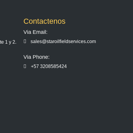
Contactenos
Via Email:
sales@staroilfieldservices.com
e 1 y 2.
Via Phone:
+57 3208585424