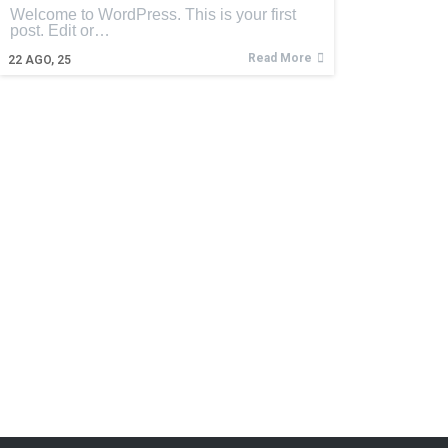
Welcome to WordPress. This is your first
post. Edit or…
Read More
22
AGO, 25