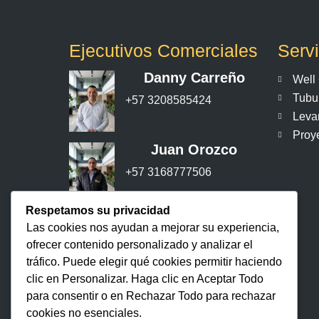
Ejecutivos Comerciales
Servi
Danny Carreño
Well 
Tubu
+57
3208585424
Leva
Proy
Juan Orozco
+57 3168777506
Respetamos su privacidad
Alonson Chavez
Las cookies nos ayudan a mejorar su experiencia,
+57 3168777506
ofrecer contenido personalizado y analizar el
tráfico. Puede elegir qué cookies permitir haciendo
clic en
Personalizar
. Haga clic en
Aceptar Todo
para consentir o en
Rechazar Todo
para rechazar
cookies no esenciales.